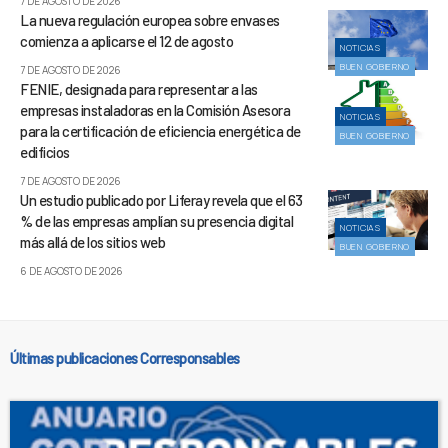
7 DE AGOSTO DE 2026
La nueva regulación europea sobre envases
comienza a aplicarse el 12 de agosto
NOTICIAS
BUEN GOBIERNO
7 DE AGOSTO DE 2026
FENIE, designada para representar a las
empresas instaladoras en la Comisión Asesora
NOTICIAS
para la certificación de eficiencia energética de
BUEN GOBIERNO
edificios
7 DE AGOSTO DE 2026
Un estudio publicado por Liferay revela que el 63
% de las empresas amplían su presencia digital
NOTICIAS
más allá de los sitios web
BUEN GOBIERNO
6 DE AGOSTO DE 2026
Últimas publicaciones Corresponsables