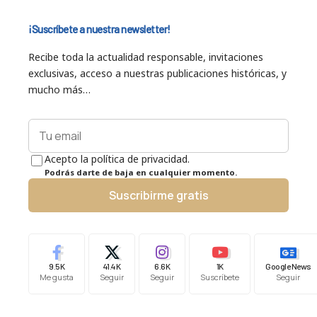
¡Suscríbete a nuestra newsletter!
Recibe toda la actualidad responsable, invitaciones
exclusivas, acceso a nuestras publicaciones históricas, y
mucho más…
Acepto la política de privacidad.
Podrás darte de baja en cualquier momento.
Suscribirme gratis
9.5K
41.4K
6.6K
1K
Google News
Me gusta
Seguir
Seguir
Suscríbete
Seguir