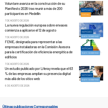
Voluntare avanza en la construcción de su
Manifiesto 2026 tras reunir a más de 200
NOTICIAS
participantes en Medellín
SOCIAL
7 DE AGOSTO DE 2026
La nueva regulación europea sobre envases
comienza a aplicarse el 12 de agosto
NOTICIAS
BUEN GOBIERNO
7 DE AGOSTO DE 2026
FENIE, designada para representar a las
empresas instaladoras en la Comisión Asesora
NOTICIAS
para la certificación de eficiencia energética de
BUEN GOBIERNO
edificios
7 DE AGOSTO DE 2026
Un estudio publicado por Liferay revela que el 63
% de las empresas amplían su presencia digital
NOTICIAS
más allá de los sitios web
BUEN GOBIERNO
6 DE AGOSTO DE 2026
Últimas publicaciones Corresponsables