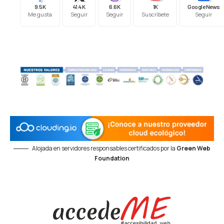
9.5K
41.4K
6.6K
1K
Google News
Me gusta
Seguir
Seguir
Suscríbete
Seguir
Alojada en servidores responsables certificados por la
Green Web
Foundation