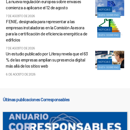
La nueva regulación europea sobre envases
comienza a aplicarse el 12 de agosto
NOTICIAS
BUEN GOBIERNO
7 DE AGOSTO DE 2026
FENIE, designada para representar a las
empresas instaladoras en la Comisión Asesora
NOTICIAS
para la certificación de eficiencia energética de
BUEN GOBIERNO
edificios
7 DE AGOSTO DE 2026
Un estudio publicado por Liferay revela que el 63
% de las empresas amplían su presencia digital
NOTICIAS
más allá de los sitios web
BUEN GOBIERNO
6 DE AGOSTO DE 2026
Últimas publicaciones Corresponsables