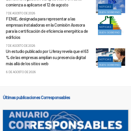
comienza a aplicarse el 12 de agosto
NOTICIAS
BUEN GOBIERNO
7 DE AGOSTO DE 2026
FENIE, designada para representar a las
empresas instaladoras en la Comisión Asesora
NOTICIAS
para la certificación de eficiencia energética de
BUEN GOBIERNO
edificios
7 DE AGOSTO DE 2026
Un estudio publicado por Liferay revela que el 63
% de las empresas amplían su presencia digital
NOTICIAS
más allá de los sitios web
BUEN GOBIERNO
6 DE AGOSTO DE 2026
Últimas publicaciones Corresponsables