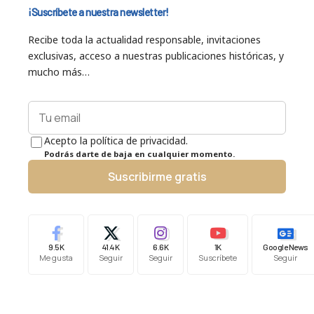
¡Suscríbete a nuestra newsletter!
Recibe toda la actualidad responsable, invitaciones
exclusivas, acceso a nuestras publicaciones históricas, y
mucho más…
Acepto la política de privacidad.
Podrás darte de baja en cualquier momento.
Suscribirme gratis
9.5K
41.4K
6.6K
1K
Google News
Me gusta
Seguir
Seguir
Suscríbete
Seguir