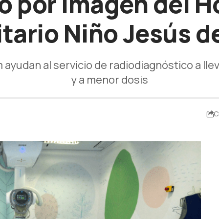
 por imagen del Ho
itario Niño Jesús d
m ayudan al servicio de radiodiagnóstico a l
y a menor dosis
C