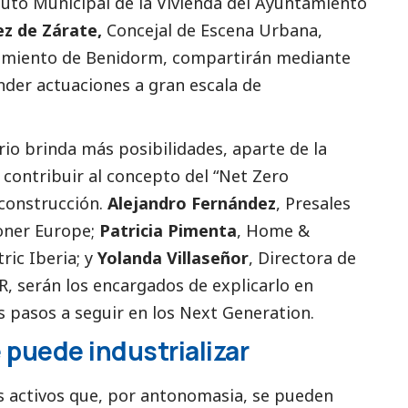
ituto Municipal de la Vivienda del Ayuntamiento
z de Zárate,
Concejal de Escena Urbana,
tamiento de Benidorm, compartirán mediante
der actuaciones a gran escala de
io brinda más posibilidades, aparte de la
ra contribuir al concepto del “Net Zero
 construcción.
Alejandro Fernández
, Presales
oner Europe;
Patricia Pimenta
, Home &
ric Iberia; y
Yolanda Villaseñor
, Directora de
R, serán los encargados de explicarlo en
 pasos a seguir en los Next Generation.
 puede industrializar
os activos que, por antonomasia, se pueden