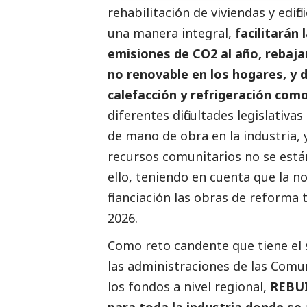
rehabilitación de viviendas y edifi
una manera integral,
facilitarán
emisiones de CO2 al año, rebaj
no renovable en los hogares, y 
calefacción y refrigeración com
diferentes dificultades legislativa
de mano de obra en la industria, y
recursos comunitarios no se está
ello, teniendo en cuenta que la n
financiación las obras de reforma
2026.
Como reto candente que tiene el se
las administraciones de las Com
los fondos a nivel regional,
REBU
para toda la industria donde se 