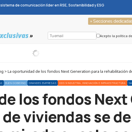
sistema de comunicación líder en RSE, Sostenibilidad y ESG
» Secciones dedicada
xclusivas
»
Acepto la política d
 La oportunidad de los fondos Next Generation para la rehabilitación d
AS
BUEN GOBIERNO
GRANDES EMPRESAS
ODS 9 INDUSTRIA, INNOVACIÓN E INFRAESTRUCTURA
S
de los fondos Next
n de viviendas se 