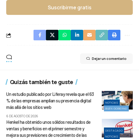
Suscribirme gratis
Dejar un comentario
Quizás también te guste
Un estudio publicado por Liferay revela que el 63
% de las empresas amplían su presencia digital
NOTICIAS
más allá de los sitios web
BUEN GOBIERNO
6 DE AGOSTO DE 2026
Henkel ha obtenido unos sólidos resultados de
ventas y beneficios en el primer semestre y
DESTACADO
mejora sus previsiones de crecimiento de las
NOTICIAS