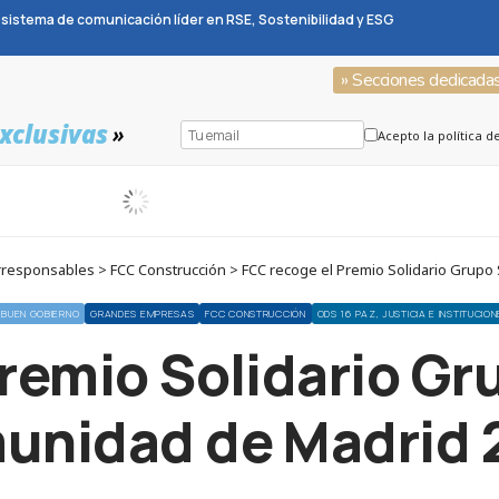
sistema de comunicación líder en RSE, Sostenibilidad y ESG
» Secciones dedicada
xclusivas
»
Acepto la política d
responsables > FCC Construcción > FCC recoge el Premio Solidario Grupo
BUEN GOBIERNO
GRANDES EMPRESAS
FCC CONSTRUCCIÓN
ODS 16 PAZ, JUSTICIA E INSTITUCIO
remio Solidario G
unidad de Madrid 