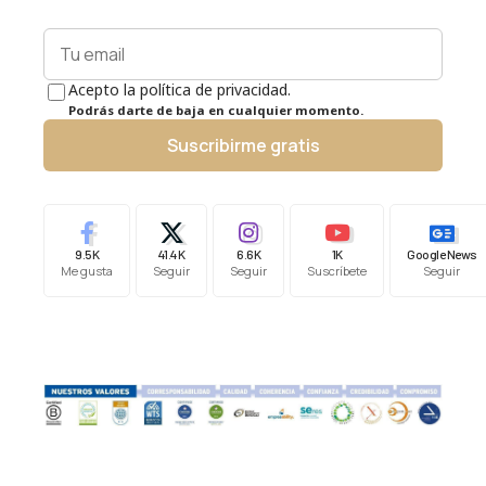
Acepto la política de privacidad.
Podrás darte de baja en cualquier momento.
Suscribirme gratis
9.5K
41.4K
6.6K
1K
Google News
Me gusta
Seguir
Seguir
Suscríbete
Seguir