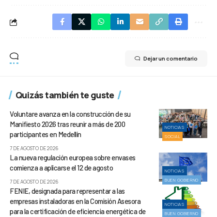
Dejar un comentario
Quizás también te guste
Voluntare avanza en la construcción de su
Manifiesto 2026 tras reunir a más de 200
NOTICIAS
participantes en Medellín
SOCIAL
7 DE AGOSTO DE 2026
La nueva regulación europea sobre envases
comienza a aplicarse el 12 de agosto
NOTICIAS
BUEN GOBIERNO
7 DE AGOSTO DE 2026
FENIE, designada para representar a las
empresas instaladoras en la Comisión Asesora
NOTICIAS
para la certificación de eficiencia energética de
BUEN GOBIERNO