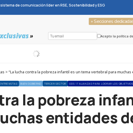
sistema de comunicación líder en RSE, Sostenibilidad y ESG
» Secciones dedicada
xclusivas
»
Acepto la política d
s > “La lucha contra la pobreza infantil es un tema vertebral para muchas
ENTREVISTAS
BUEN GOBIERNO
TERCER SECTOR
ODS 17 ALIANZAS PARA LOGRAR LOS OBJETIVO
tra la pobreza infan
muchas entidades de