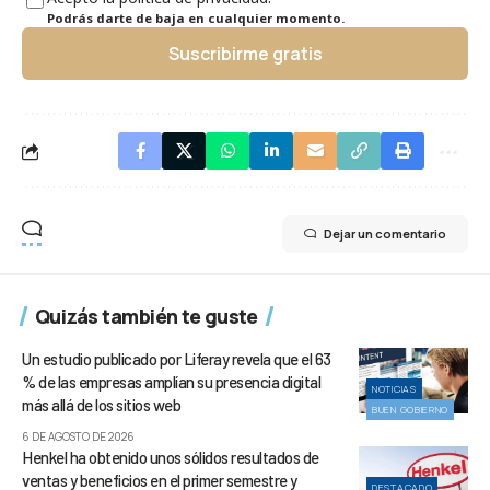
Podrás darte de baja en cualquier momento.
Suscribirme gratis
Dejar un comentario
Quizás también te guste
Un estudio publicado por Liferay revela que el 63
% de las empresas amplían su presencia digital
NOTICIAS
más allá de los sitios web
BUEN GOBIERNO
6 DE AGOSTO DE 2026
Henkel ha obtenido unos sólidos resultados de
ventas y beneficios en el primer semestre y
DESTACADO