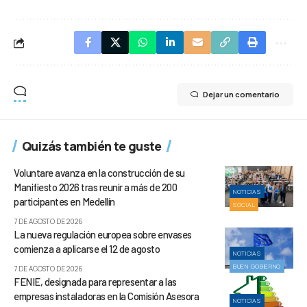
Dejar un comentario
Quizás también te guste
Voluntare avanza en la construcción de su
Manifiesto 2026 tras reunir a más de 200
NOTICIAS
participantes en Medellín
SOCIAL
7 DE AGOSTO DE 2026
La nueva regulación europea sobre envases
comienza a aplicarse el 12 de agosto
NOTICIAS
BUEN GOBIERNO
7 DE AGOSTO DE 2026
FENIE, designada para representar a las
empresas instaladoras en la Comisión Asesora
NOTICIAS