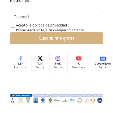
mucho más…
Acepto la política de privacidad.
Podrás darte de baja en cualquier momento.
Suscribirme gratis
9.5K
41.4K
6.6K
1K
Google News
Me gusta
Seguir
Seguir
Suscríbete
Seguir