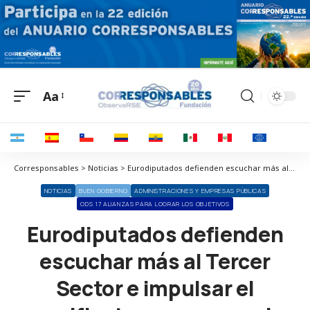
Aa
Font
Resizer
Corresponsables > Noticias > Eurodiputados defienden escuchar más al Tercer Sector e impulsar el manifiesto europeo por la filantropía
NOTICIAS
BUEN GOBIERNO
ADMINISTRACIONES Y EMPRESAS PÚBLICAS
ODS 17 ALIANZAS PARA LOGRAR LOS OBJETIVOS
Eurodiputados defienden
escuchar más al Tercer
Sector e impulsar el