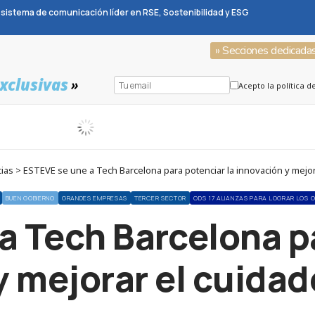
sistema de comunicación líder en RSE, Sostenibilidad y ESG
» Secciones dedicada
xclusivas
»
Acepto la política d
ias > ESTEVE se une a Tech Barcelona para potenciar la innovación y mejora
BUEN GOBIERNO
GRANDES EMPRESAS
TERCER SECTOR
ODS 17 ALIANZAS PARA LOGRAR LOS 
a Tech Barcelona pa
 mejorar el cuidad