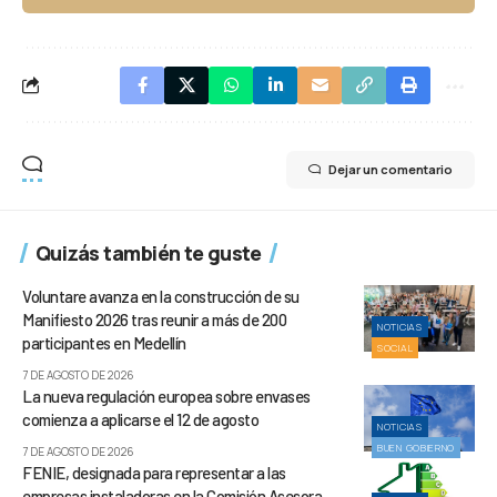
Dejar un comentario
Quizás también te guste
Voluntare avanza en la construcción de su
Manifiesto 2026 tras reunir a más de 200
NOTICIAS
participantes en Medellín
SOCIAL
7 DE AGOSTO DE 2026
La nueva regulación europea sobre envases
comienza a aplicarse el 12 de agosto
NOTICIAS
BUEN GOBIERNO
7 DE AGOSTO DE 2026
FENIE, designada para representar a las
empresas instaladoras en la Comisión Asesora