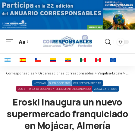
Aa
Corresponsables > Organizaciones Corresponsables > Vegalsa-Eroski > Eroski inaugura un nuevo supermercado franquiciado en Mojácar, Almería
NOTICIAS
BUEN GOBIERNO
GRANDES EMPRESAS
ODS 8 TRABAJO DECENTE Y CRECIMIENTO ECONÓMICO
VEGALSA-EROSKI
Eroski inaugura un nuevo
supermercado franquiciado
en Mojácar, Almería