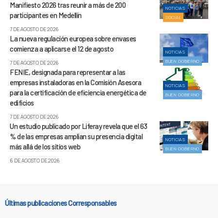
Manifiesto 2026 tras reunir a más de 200
NOTICIAS
participantes en Medellín
SOCIAL
7 DE AGOSTO DE 2026
La nueva regulación europea sobre envases
comienza a aplicarse el 12 de agosto
NOTICIAS
BUEN GOBIERNO
7 DE AGOSTO DE 2026
FENIE, designada para representar a las
empresas instaladoras en la Comisión Asesora
NOTICIAS
para la certificación de eficiencia energética de
BUEN GOBIERNO
edificios
7 DE AGOSTO DE 2026
Un estudio publicado por Liferay revela que el 63
% de las empresas amplían su presencia digital
NOTICIAS
más allá de los sitios web
BUEN GOBIERNO
6 DE AGOSTO DE 2026
Últimas publicaciones Corresponsables