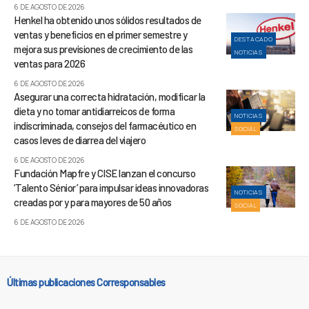
6 DE AGOSTO DE 2026
Henkel ha obtenido unos sólidos resultados de
ventas y beneficios en el primer semestre y
DESTACADO
mejora sus previsiones de crecimiento de las
NOTICIAS
ventas para 2026
6 DE AGOSTO DE 2026
Asegurar una correcta hidratación, modificar la
dieta y no tomar antidiarreicos de forma
NOTICIAS
indiscriminada, consejos del farmacéutico en
SOCIAL
casos leves de diarrea del viajero
6 DE AGOSTO DE 2026
Fundación Mapfre y CISE lanzan el concurso
‘Talento Sénior’ para impulsar ideas innovadoras
NOTICIAS
creadas por y para mayores de 50 años
SOCIAL
6 DE AGOSTO DE 2026
Últimas publicaciones Corresponsables