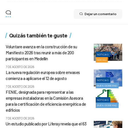
Dejar un comentario
Quizás también te guste
Voluntare avanza en la construcción de su
Manifiesto 2026 tras reunir a más de 200
NOTICIAS
participantes en Medellín
SOCIAL
7 DE AGOSTO DE 2026
La nueva regulación europea sobre envases
comienza a aplicarse el 12 de agosto
NOTICIAS
BUEN GOBIERNO
7 DE AGOSTO DE 2026
FENIE, designada para representar a las
empresas instaladoras en la Comisión Asesora
NOTICIAS
para la certificación de eficiencia energética de
BUEN GOBIERNO
edificios
7 DE AGOSTO DE 2026
Un estudio publicado por Liferay revela que el 63