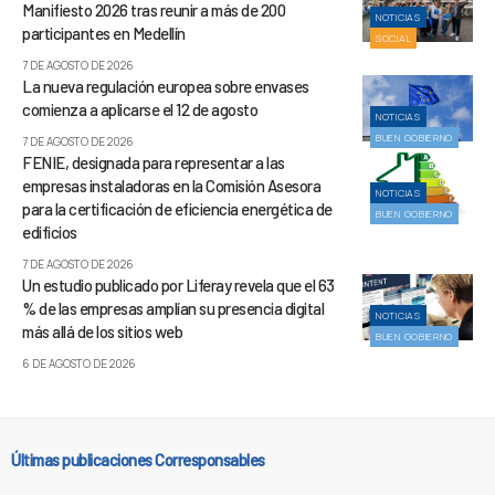
Manifiesto 2026 tras reunir a más de 200
NOTICIAS
participantes en Medellín
SOCIAL
7 DE AGOSTO DE 2026
La nueva regulación europea sobre envases
comienza a aplicarse el 12 de agosto
NOTICIAS
BUEN GOBIERNO
7 DE AGOSTO DE 2026
FENIE, designada para representar a las
empresas instaladoras en la Comisión Asesora
NOTICIAS
para la certificación de eficiencia energética de
BUEN GOBIERNO
edificios
7 DE AGOSTO DE 2026
Un estudio publicado por Liferay revela que el 63
% de las empresas amplían su presencia digital
NOTICIAS
más allá de los sitios web
BUEN GOBIERNO
6 DE AGOSTO DE 2026
Últimas publicaciones Corresponsables