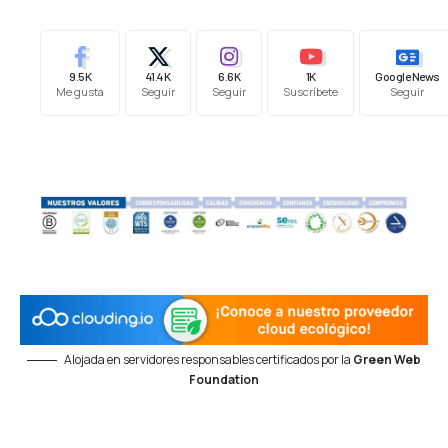
9.5K
41.4K
6.6K
1K
Google News
Me gusta
Seguir
Seguir
Suscríbete
Seguir
Alojada en servidores responsables certificados por la
Green Web
Foundation