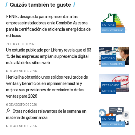
Quizás también te guste
FENIE, designada para representar a las
empresas instaladoras en la Comisión Asesora
NOTICIAS
para la certificación de eficiencia energética de
BUEN GOBIERNO
edificios
7 DE AGOSTO DE 2026
Un estudio publicado por Liferay revela que el 63
% de las empresas amplían su presencia digital
NOTICIAS
más allá de los sitios web
BUEN GOBIERNO
6 DE AGOSTO DE 2026
Henkel ha obtenido unos sólidos resultados de
ventas y beneficios en el primer semestre y
DESTACADO
mejora sus previsiones de crecimiento de las
NOTICIAS
ventas para 2026
6 DE AGOSTO DE 2026
Otras noticias relevantes de la semana en
materia de gobernanza
NOTICIAS
BUEN GOBIERNO
6 DE AGOSTO DE 2026