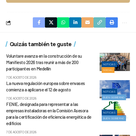
Quizás también te guste
Voluntare avanza en la construcción de su
Manifiesto 2026 tras reunir a más de 200
NOTICIAS
participantes en Medellín
SOCIAL
7 DE AGOSTO DE 2026
La nueva regulación europea sobre envases
comienza a aplicarse el 12 de agosto
NOTICIAS
BUEN GOBIERNO
7 DE AGOSTO DE 2026
FENIE, designada para representar a las
empresas instaladoras en la Comisión Asesora
NOTICIAS
para la certificación de eficiencia energética de
BUEN GOBIERNO
edificios
7 DE AGOSTO DE 2026