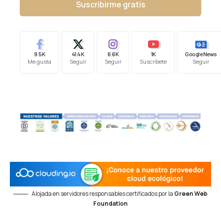
Suscribirme gratis
9.5K
41.4K
6.6K
1K
Google News
Me gusta
Seguir
Seguir
Suscríbete
Seguir
Alojada en servidores responsables certificados por la
Green Web
Foundation