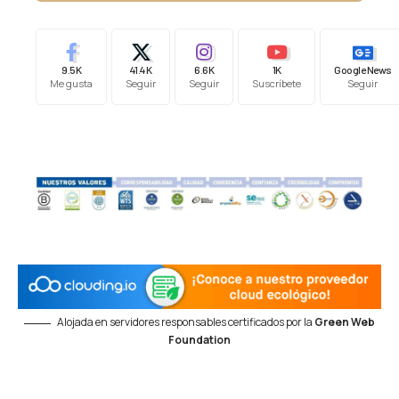
9.5K
41.4K
6.6K
1K
Google News
Me gusta
Seguir
Seguir
Suscríbete
Seguir
Alojada en servidores responsables certificados por la
Green Web
Foundation