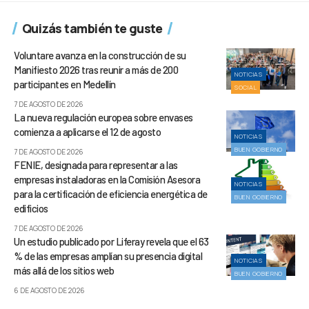
Quizás también te guste
Voluntare avanza en la construcción de su
Manifiesto 2026 tras reunir a más de 200
NOTICIAS
participantes en Medellín
SOCIAL
7 DE AGOSTO DE 2026
La nueva regulación europea sobre envases
comienza a aplicarse el 12 de agosto
NOTICIAS
BUEN GOBIERNO
7 DE AGOSTO DE 2026
FENIE, designada para representar a las
empresas instaladoras en la Comisión Asesora
NOTICIAS
para la certificación de eficiencia energética de
BUEN GOBIERNO
edificios
7 DE AGOSTO DE 2026
Un estudio publicado por Liferay revela que el 63
% de las empresas amplían su presencia digital
NOTICIAS
más allá de los sitios web
BUEN GOBIERNO
6 DE AGOSTO DE 2026