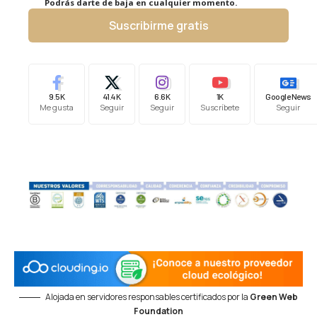
Podrás darte de baja en cualquier momento.
Suscribirme gratis
9.5K
41.4K
6.6K
1K
Google News
Me gusta
Seguir
Seguir
Suscríbete
Seguir
Alojada en servidores responsables certificados por la
Green Web
Foundation