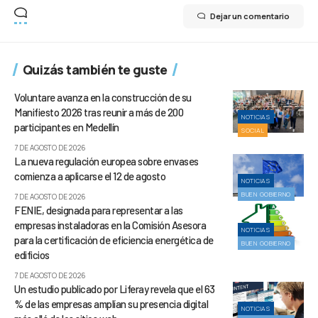
Dejar un comentario
Quizás también te guste
Voluntare avanza en la construcción de su
Manifiesto 2026 tras reunir a más de 200
NOTICIAS
participantes en Medellín
SOCIAL
7 DE AGOSTO DE 2026
La nueva regulación europea sobre envases
comienza a aplicarse el 12 de agosto
NOTICIAS
BUEN GOBIERNO
7 DE AGOSTO DE 2026
FENIE, designada para representar a las
empresas instaladoras en la Comisión Asesora
NOTICIAS
para la certificación de eficiencia energética de
BUEN GOBIERNO
edificios
7 DE AGOSTO DE 2026
Un estudio publicado por Liferay revela que el 63
% de las empresas amplían su presencia digital
NOTICIAS