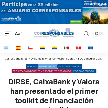
Aa
Corresponsables > Organizaciones Corresponsables > FCC Construcción > DIRSE, CaixaBank y Valora han presentado el primer toolkit de financiación sostenible
NOTICIAS
BUEN GOBIERNO
GRANDES EMPRESAS
ODS 8 TRABAJO DECENTE Y CRECIMIENTO ECONÓMICO
FCC CONSTRUCCIÓN
DIRSE, CaixaBank y Valora
han presentado el primer
toolkit de financiación