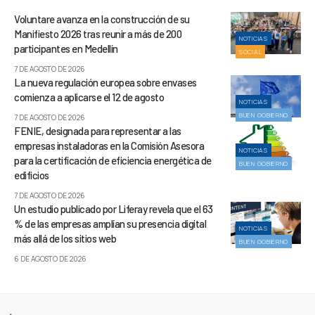
Voluntare avanza en la construcción de su
Manifiesto 2026 tras reunir a más de 200
NOTICIAS
participantes en Medellín
SOCIAL
7 DE AGOSTO DE 2026
La nueva regulación europea sobre envases
comienza a aplicarse el 12 de agosto
NOTICIAS
BUEN GOBIERNO
7 DE AGOSTO DE 2026
FENIE, designada para representar a las
empresas instaladoras en la Comisión Asesora
NOTICIAS
para la certificación de eficiencia energética de
BUEN GOBIERNO
edificios
7 DE AGOSTO DE 2026
Un estudio publicado por Liferay revela que el 63
% de las empresas amplían su presencia digital
NOTICIAS
más allá de los sitios web
BUEN GOBIERNO
6 DE AGOSTO DE 2026