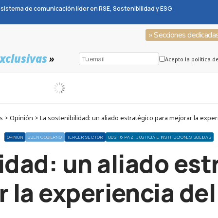
sistema de comunicación líder en RSE, Sostenibilidad y ESG
» Secciones dedicada
xclusivas
»
Acepto la política d
> Opinión > La sostenibilidad: un aliado estratégico para mejorar la experi
OPINIÓN
BUEN GOBIERNO
TERCER SECTOR
ODS 16 PAZ, JUSTICIA E INSTITUCIONES SÓLIDAS
lidad: un aliado est
 la experiencia del