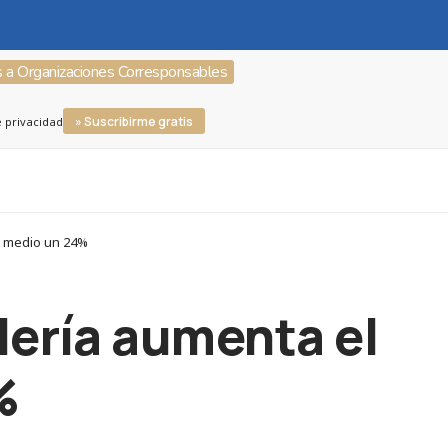
s a Organizaciones Corresponsables
» Suscribirme gratis
e privacidad
et medio un 24%
elería aumenta el
%