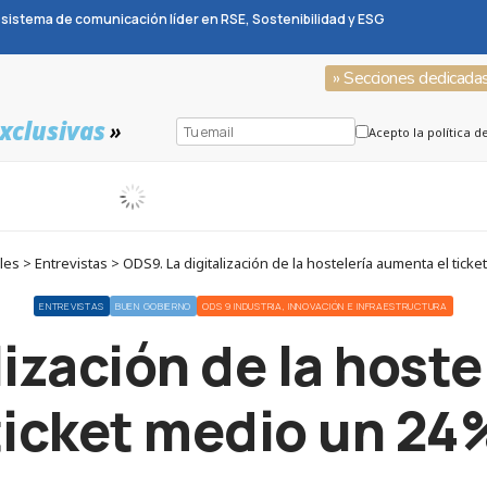
sistema de comunicación líder en RSE, Sostenibilidad y ESG
» Secciones dedicada
xclusivas
»
Acepto la política d
s > Entrevistas > ODS9. La digitalización de la hostelería aumenta el tick
ENTREVISTAS
BUEN GOBIERNO
ODS 9 INDUSTRIA, INNOVACIÓN E INFRAESTRUCTURA
ización de la host
ticket medio un 24