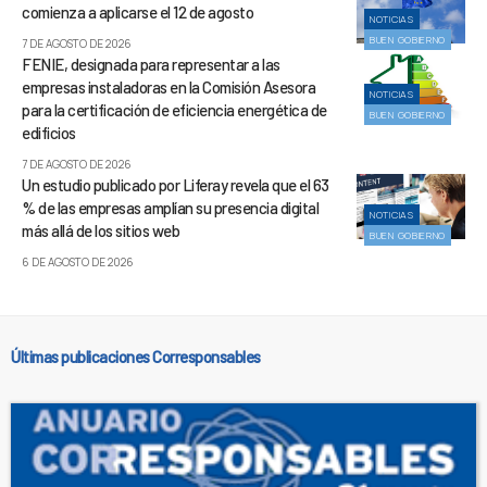
comienza a aplicarse el 12 de agosto
NOTICIAS
BUEN GOBIERNO
7 DE AGOSTO DE 2026
FENIE, designada para representar a las
empresas instaladoras en la Comisión Asesora
NOTICIAS
para la certificación de eficiencia energética de
BUEN GOBIERNO
edificios
7 DE AGOSTO DE 2026
Un estudio publicado por Liferay revela que el 63
% de las empresas amplían su presencia digital
NOTICIAS
más allá de los sitios web
BUEN GOBIERNO
6 DE AGOSTO DE 2026
Últimas publicaciones Corresponsables