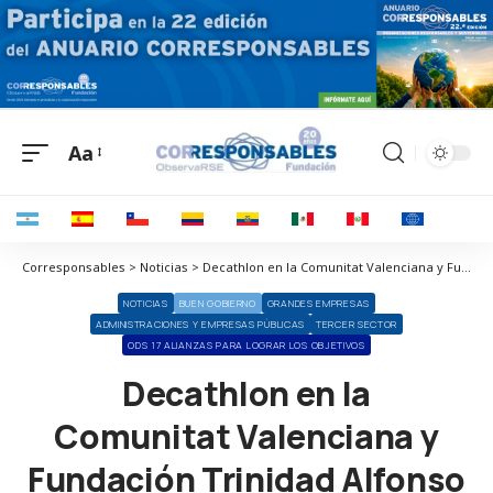
Aa
Corresponsables > Noticias > Decathlon en la Comunitat Valenciana y Fundación Trinidad Alfonso afianzan su apuesta por el deporte en los centros educativos
NOTICIAS
BUEN GOBIERNO
GRANDES EMPRESAS
ADMINISTRACIONES Y EMPRESAS PÚBLICAS
TERCER SECTOR
ODS 17 ALIANZAS PARA LOGRAR LOS OBJETIVOS
Decathlon en la
Comunitat Valenciana y
Fundación Trinidad Alfonso