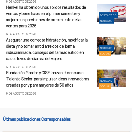
6 DE AGOSTO DE 2026
Henkel ha obtenido unos sólidos resultados de
ventas y beneficios en el primer semestre y
DESTACADO
mejora sus previsiones de crecimiento de las
NOTICIAS
ventas para 2026
6 DE AGOSTO DE 2026
Asegurar una correcta hidratación, modificar la
dieta y no tomar antidiarreicos de forma
NOTICIAS
indiscriminada, consejos del farmacéutico en
SOCIAL
casos leves de diarrea del viajero
6 DE AGOSTO DE 2026
Fundación Mapfre y CISE lanzan el concurso
‘Talento Sénior’ para impulsar ideas innovadoras
NOTICIAS
creadas por y para mayores de 50 años
SOCIAL
6 DE AGOSTO DE 2026
Últimas publicaciones Corresponsables