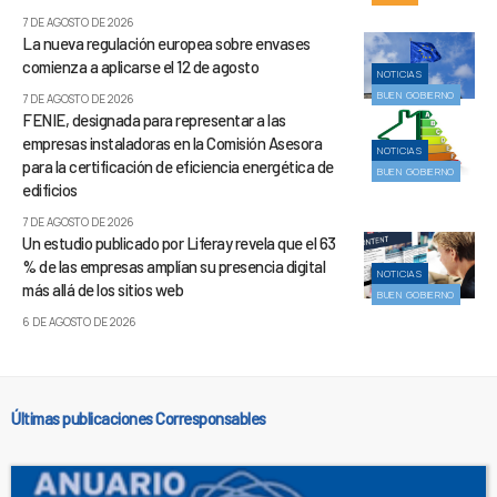
7 DE AGOSTO DE 2026
La nueva regulación europea sobre envases
comienza a aplicarse el 12 de agosto
NOTICIAS
BUEN GOBIERNO
7 DE AGOSTO DE 2026
FENIE, designada para representar a las
empresas instaladoras en la Comisión Asesora
NOTICIAS
para la certificación de eficiencia energética de
BUEN GOBIERNO
edificios
7 DE AGOSTO DE 2026
Un estudio publicado por Liferay revela que el 63
% de las empresas amplían su presencia digital
NOTICIAS
más allá de los sitios web
BUEN GOBIERNO
6 DE AGOSTO DE 2026
Últimas publicaciones Corresponsables