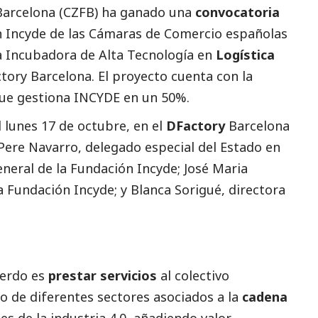
Barcelona (
CZFB
) ha ganado una
convocatoria
n Incyde de las Cámaras de Comercio españolas
a Incubadora de Alta Tecnología en
Logística
ctory Barcelona. El proyecto cuenta con la
 que gestiona INCYDE en un 50%.
l lunes 17 de octubre, en el
DFactory
Barcelona
Pere Navarro, delegado especial del Estado en
general de la Fundación Incyde; José Maria
a Fundación Incyde; y Blanca Sorigué, directora
uerdo es
prestar servicios
al colectivo
ico de diferentes sectores asociados a la
cadena
es de la industria 4.0, añadiendo valor