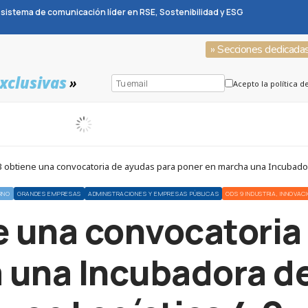
sistema de comunicación líder en RSE, Sostenibilidad y ESG
» Secciones dedicada
xclusivas
»
Acepto la política d
B obtiene una convocatoria de ayudas para poner en marcha una Incubadora
RNO
GRANDES EMPRESAS
ADMINISTRACIONES Y EMPRESAS PÚBLICAS
ODS 9 INDUSTRIA, INNOVA
e una convocatoria
 una Incubadora de