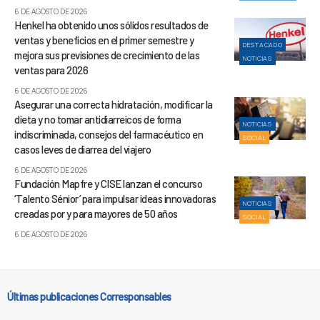
6 DE AGOSTO DE 2026
Henkel ha obtenido unos sólidos resultados de
ventas y beneficios en el primer semestre y
DESTACADO
mejora sus previsiones de crecimiento de las
NOTICIAS
ventas para 2026
6 DE AGOSTO DE 2026
Asegurar una correcta hidratación, modificar la
dieta y no tomar antidiarreicos de forma
NOTICIAS
indiscriminada, consejos del farmacéutico en
SOCIAL
casos leves de diarrea del viajero
6 DE AGOSTO DE 2026
Fundación Mapfre y CISE lanzan el concurso
‘Talento Sénior’ para impulsar ideas innovadoras
NOTICIAS
creadas por y para mayores de 50 años
SOCIAL
6 DE AGOSTO DE 2026
Últimas publicaciones Corresponsables