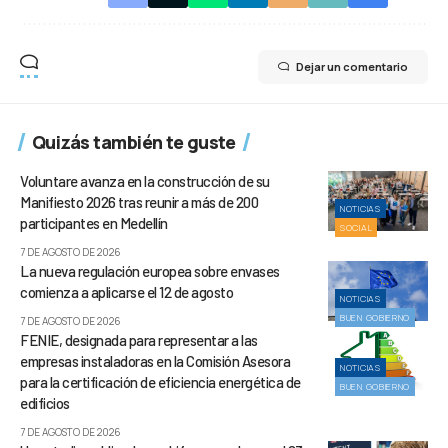
Dejar un comentario
Quizás también te guste
Voluntare avanza en la construcción de su
Manifiesto 2026 tras reunir a más de 200
NOTICIAS
participantes en Medellín
SOCIAL
7 DE AGOSTO DE 2026
La nueva regulación europea sobre envases
comienza a aplicarse el 12 de agosto
NOTICIAS
BUEN GOBIERNO
7 DE AGOSTO DE 2026
FENIE, designada para representar a las
empresas instaladoras en la Comisión Asesora
NOTICIAS
para la certificación de eficiencia energética de
BUEN GOBIERNO
edificios
7 DE AGOSTO DE 2026