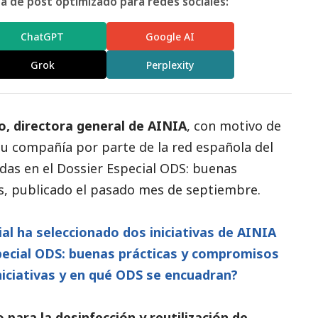
 de post optimizado para redes sociales:
ChatGPT
Google AI
Grok
Perplexity
o, directora general de
AINIA
, con motivo de
 su compañía por parte de la red española del
das en el Dossier Especial ODS: buenas
s, publicado el pasado mes de septiembre.
al ha seleccionado dos iniciativas de AINIA
special ODS: buenas prácticas y compromisos
niciativas y en qué ODS se encuadran?
 para la desinfección y reutilización de