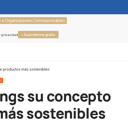
s a Organizaciones Corresponsables
» Suscribirme gratis
e privacidad
de productos más sostenibles
RA
ings su concepto
 más sostenibles