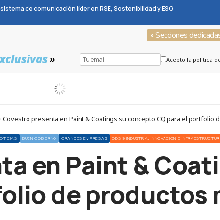
sistema de comunicación líder en RSE, Sostenibilidad y ESG
» Secciones dedicada
xclusivas
»
Acepto la política d
> Covestro presenta en Paint & Coatings su concepto CQ para el portfolio 
OTICIAS
BUEN GOBIERNO
GRANDES EMPRESAS
ODS 9 INDUSTRIA, INNOVACIÓN E INFRAESTRUCTU
ta en Paint & Coat
folio de productos