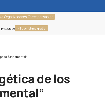
s a Organizaciones Corresponsables
» Suscribirme gratis
e privacidad
n paso fundamental”
gética de los
amental”