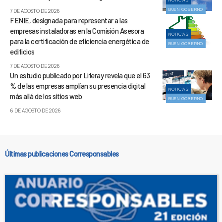
BUEN GOBIERNO
7 DE AGOSTO DE 2026
FENIE, designada para representar a las
empresas instaladoras en la Comisión Asesora
NOTICIAS
para la certificación de eficiencia energética de
BUEN GOBIERNO
edificios
7 DE AGOSTO DE 2026
Un estudio publicado por Liferay revela que el 63
% de las empresas amplían su presencia digital
NOTICIAS
más allá de los sitios web
BUEN GOBIERNO
6 DE AGOSTO DE 2026
Últimas publicaciones Corresponsables