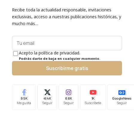
Recibe toda la actualidad responsable, invitaciones
exclusivas, acceso a nuestras publicaciones históricas, y
mucho más…
Acepto la política de privacidad.
Podrás darte de baja en cualquier momento.
Suscribirme gratis
9.5K
41.4K
6.6K
1K
Google News
Me gusta
Seguir
Seguir
Suscríbete
Seguir