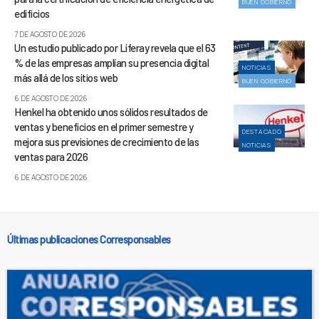
BUEN GOBIERNO
edificios
7 DE AGOSTO DE 2026
Un estudio publicado por Liferay revela que el 63
% de las empresas amplían su presencia digital
NOTICIAS
más allá de los sitios web
BUEN GOBIERNO
6 DE AGOSTO DE 2026
Henkel ha obtenido unos sólidos resultados de
ventas y beneficios en el primer semestre y
DESTACADO
mejora sus previsiones de crecimiento de las
NOTICIAS
ventas para 2026
6 DE AGOSTO DE 2026
Últimas publicaciones Corresponsables