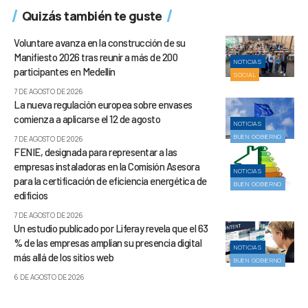
Quizás también te guste
Voluntare avanza en la construcción de su
Manifiesto 2026 tras reunir a más de 200
NOTICIAS
participantes en Medellín
SOCIAL
7 DE AGOSTO DE 2026
La nueva regulación europea sobre envases
comienza a aplicarse el 12 de agosto
NOTICIAS
BUEN GOBIERNO
7 DE AGOSTO DE 2026
FENIE, designada para representar a las
empresas instaladoras en la Comisión Asesora
NOTICIAS
para la certificación de eficiencia energética de
BUEN GOBIERNO
edificios
7 DE AGOSTO DE 2026
Un estudio publicado por Liferay revela que el 63
% de las empresas amplían su presencia digital
NOTICIAS
más allá de los sitios web
BUEN GOBIERNO
6 DE AGOSTO DE 2026