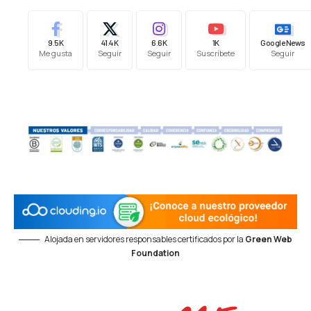
9.5K
41.4K
6.6K
1K
Google News
Me gusta
Seguir
Seguir
Suscríbete
Seguir
Alojada en servidores responsables certificados por la
Green Web
Foundation