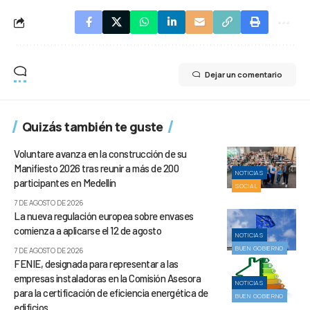
Dejar un comentario
Quizás también te guste
Voluntare avanza en la construcción de su
Manifiesto 2026 tras reunir a más de 200
NOTICIAS
participantes en Medellín
SOCIAL
7 DE AGOSTO DE 2026
La nueva regulación europea sobre envases
comienza a aplicarse el 12 de agosto
NOTICIAS
BUEN GOBIERNO
7 DE AGOSTO DE 2026
FENIE, designada para representar a las
empresas instaladoras en la Comisión Asesora
NOTICIAS
para la certificación de eficiencia energética de
BUEN GOBIERNO
edificios