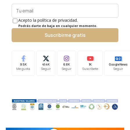
Acepto la política de privacidad.
Podrás darte de baja en cualquier momento.
Suscribirme gratis
9.5K
41.4K
6.6K
1K
Google News
Me gusta
Seguir
Seguir
Suscríbete
Seguir