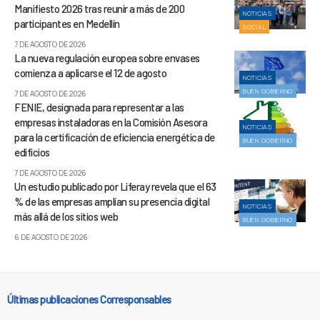
Manifiesto 2026 tras reunir a más de 200
NOTICIAS
participantes en Medellín
SOCIAL
7 DE AGOSTO DE 2026
La nueva regulación europea sobre envases
comienza a aplicarse el 12 de agosto
NOTICIAS
BUEN GOBIERNO
7 DE AGOSTO DE 2026
FENIE, designada para representar a las
empresas instaladoras en la Comisión Asesora
NOTICIAS
para la certificación de eficiencia energética de
BUEN GOBIERNO
edificios
7 DE AGOSTO DE 2026
Un estudio publicado por Liferay revela que el 63
% de las empresas amplían su presencia digital
NOTICIAS
más allá de los sitios web
BUEN GOBIERNO
6 DE AGOSTO DE 2026
Últimas publicaciones Corresponsables