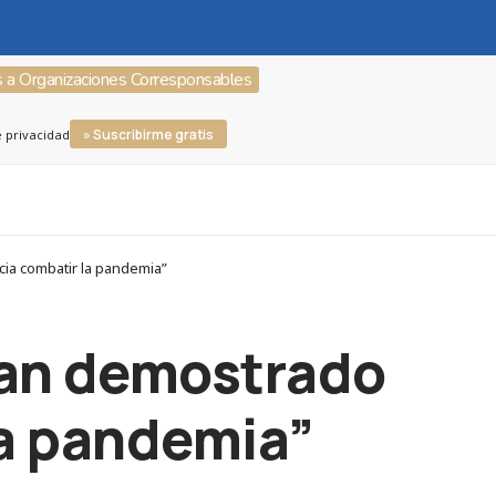
s a Organizaciones Corresponsables
» Suscribirme gratis
e privacidad
cia combatir la pandemia”
han demostrado
la pandemia”