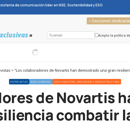
sistema de comunicación líder en RSE, Sostenibilidad y ESG
» Secciones dedicada
xclusivas
»
Acepto la política d
istas > “Los colaboradores de Novartis han demostrado una gran resilien
ENTREVISTAS
BUEN GOBIERNO
ODS 9 INDUSTRIA, INNOVACIÓN E INFRAESTRUCTURA
dores de Novartis 
siliencia combatir 