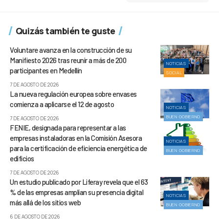
Quizás también te guste
Voluntare avanza en la construcción de su
Manifiesto 2026 tras reunir a más de 200
NOTICIAS
participantes en Medellín
SOCIAL
7 DE AGOSTO DE 2026
La nueva regulación europea sobre envases
comienza a aplicarse el 12 de agosto
NOTICIAS
BUEN GOBIERNO
7 DE AGOSTO DE 2026
FENIE, designada para representar a las
empresas instaladoras en la Comisión Asesora
NOTICIAS
para la certificación de eficiencia energética de
BUEN GOBIERNO
edificios
7 DE AGOSTO DE 2026
Un estudio publicado por Liferay revela que el 63
% de las empresas amplían su presencia digital
NOTICIAS
más allá de los sitios web
BUEN GOBIERNO
6 DE AGOSTO DE 2026