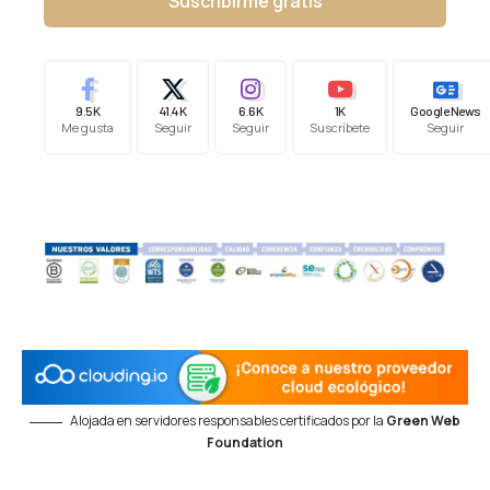
Suscribirme gratis
9.5K
41.4K
6.6K
1K
Google News
Me gusta
Seguir
Seguir
Suscríbete
Seguir
Alojada en servidores responsables certificados por la
Green Web
Foundation