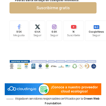
Podrás darte de baja en cualquier momento.
Suscribirme gratis
9.5K
41.4K
6.6K
1K
Google News
Me gusta
Seguir
Seguir
Suscríbete
Seguir
Alojada en servidores responsables certificados por la
Green Web
Foundation