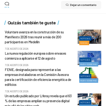
Dejar un comentario
Quizás también te guste
Voluntare avanza en la construcción de su
Manifiesto 2026 tras reunir a más de 200
NOTICIAS
participantes en Medellín
SOCIAL
7 DE AGOSTO DE 2026
La nueva regulación europea sobre envases
comienza a aplicarse el 12 de agosto
NOTICIAS
BUEN GOBIERNO
7 DE AGOSTO DE 2026
FENIE, designada para representar a las
empresas instaladoras en la Comisión Asesora
NOTICIAS
para la certificación de eficiencia energética de
BUEN GOBIERNO
edificios
7 DE AGOSTO DE 2026
Un estudio publicado por Liferay revela que el 63
% de las empresas amplían su presencia digital
NOTICIAS
más allá de los sitios web