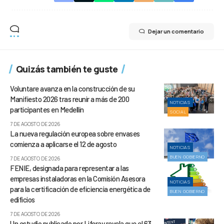
Dejar un comentario
Quizás también te guste
Voluntare avanza en la construcción de su
Manifiesto 2026 tras reunir a más de 200
NOTICIAS
participantes en Medellín
SOCIAL
7 DE AGOSTO DE 2026
La nueva regulación europea sobre envases
comienza a aplicarse el 12 de agosto
NOTICIAS
BUEN GOBIERNO
7 DE AGOSTO DE 2026
FENIE, designada para representar a las
empresas instaladoras en la Comisión Asesora
NOTICIAS
para la certificación de eficiencia energética de
BUEN GOBIERNO
edificios
7 DE AGOSTO DE 2026
Un estudio publicado por Liferay revela que el 63