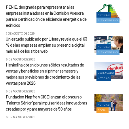
FENIE, designada para representar a las
empresas instaladoras en la Comisión Asesora
NOTICIAS
para la certificación de eficiencia energética de
BUEN GOBIERNO
edificios
7 DE AGOSTO DE 2026
Un estudio publicado por Liferay revela que el 63
% de las empresas amplían su presencia digital
NOTICIAS
más allá de los sitios web
BUEN GOBIERNO
6 DE AGOSTO DE 2026
Henkel ha obtenido unos sólidos resultados de
ventas y beneficios en el primer semestre y
DESTACADO
mejora sus previsiones de crecimiento de las
NOTICIAS
ventas para 2026
6 DE AGOSTO DE 2026
Fundación Mapfre y CISE lanzan el concurso
‘Talento Sénior’ para impulsar ideas innovadoras
NOTICIAS
creadas por y para mayores de 50 años
SOCIAL
6 DE AGOSTO DE 2026