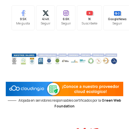
9.5K
41.4K
6.6K
1K
Google News
Me gusta
Seguir
Seguir
Suscríbete
Seguir
Alojada en servidores responsables certificados por la
Green Web
Foundation