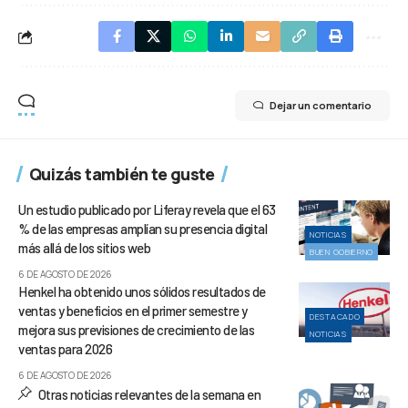
Dejar un comentario
Quizás también te guste
Un estudio publicado por Liferay revela que el 63
% de las empresas amplían su presencia digital
NOTICIAS
más allá de los sitios web
BUEN GOBIERNO
6 DE AGOSTO DE 2026
Henkel ha obtenido unos sólidos resultados de
ventas y beneficios en el primer semestre y
DESTACADO
mejora sus previsiones de crecimiento de las
NOTICIAS
ventas para 2026
6 DE AGOSTO DE 2026
Otras noticias relevantes de la semana en