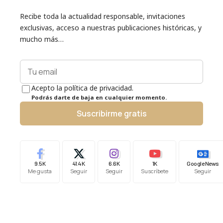
Recibe toda la actualidad responsable, invitaciones
exclusivas, acceso a nuestras publicaciones históricas, y
mucho más…
Acepto la política de privacidad.
Podrás darte de baja en cualquier momento.
Suscribirme gratis
9.5K
41.4K
6.6K
1K
Google News
Me gusta
Seguir
Seguir
Suscríbete
Seguir