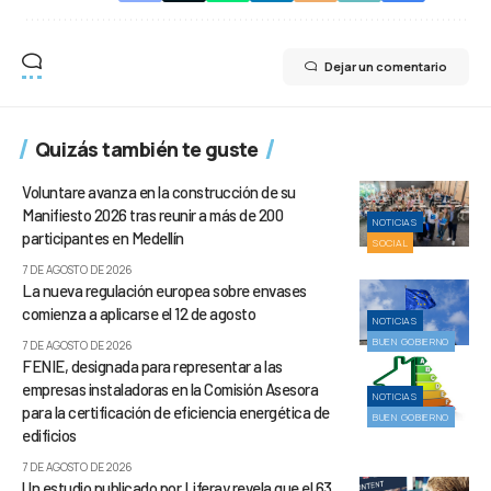
Dejar un comentario
Quizás también te guste
Voluntare avanza en la construcción de su
Manifiesto 2026 tras reunir a más de 200
NOTICIAS
participantes en Medellín
SOCIAL
7 DE AGOSTO DE 2026
La nueva regulación europea sobre envases
comienza a aplicarse el 12 de agosto
NOTICIAS
BUEN GOBIERNO
7 DE AGOSTO DE 2026
FENIE, designada para representar a las
empresas instaladoras en la Comisión Asesora
NOTICIAS
para la certificación de eficiencia energética de
BUEN GOBIERNO
edificios
7 DE AGOSTO DE 2026
Un estudio publicado por Liferay revela que el 63