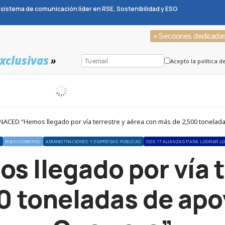
sistema de comunicación líder en RSE, Sostenibilidad y ESG
» Secciones dedicada
xclusivas
»
Acepto la política d
NACED “Hemos llegado por vía terrestre y aérea con más de 2,500 tonelad
S
BUEN GOBIERNO
ADMINISTRACIONES Y EMPRESAS PÚBLICAS
ODS 17 ALIANZAS PARA LOGRAR L
llegado por vía t
0 toneladas de apo